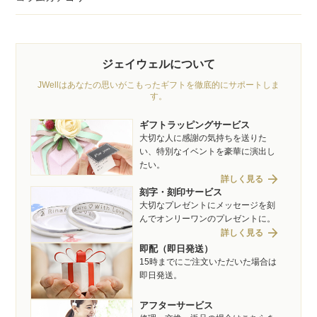
ジェイウェルについて
JWellはあなたの思いがこもったギフトを徹底的にサポートしま
す。
ギフトラッピングサービス
大切な人に感謝の気持ちを送りた
い、特別なイベントを豪華に演出し
たい。
arrow_forward
詳しく見る
刻字・刻印サービス
大切なプレゼントにメッセージを刻
んでオンリーワンのプレゼントに。
arrow_forward
詳しく見る
即配（即日発送）
15時までにご注文いただいた場合は
即日発送。
アフターサービス