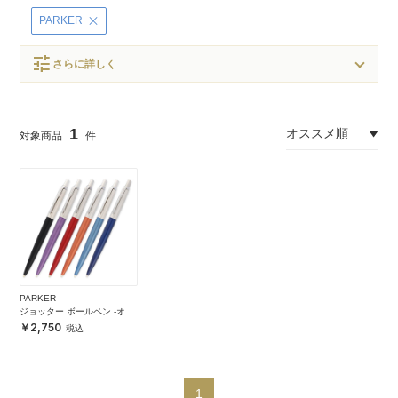
PARKER
tune
さらに詳しく
1
PARKER
ジョッター ボールペン -オレ
ンジ-
2,750
1