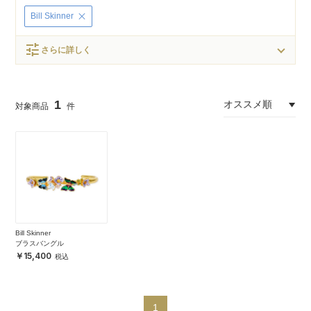
Bill Skinner
tune
さらに詳しく
1
Bill Skinner
ブラスバングル
15,400
1