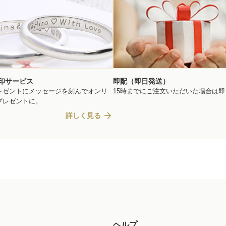
印サービス
即配（即日発送）
レゼントにメッセージを刻んでオンリ
15時までにご注文いただいた場合は
プレゼントに。
arrow_forward
詳しく見る
ヘルプ