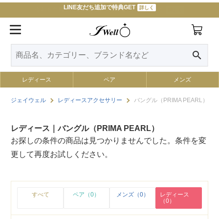
LINE友だち追加で特典GET
詳しく
令和８年熊本地震によるお荷物のお届けについて
詳しく
search
レディース
ペア
メンズ
ジェイウェル
レディースアクセサリー
バングル（PRIMA PEARL）
レディース｜バングル（PRIMA PEARL）
お探しの条件の商品は見つかりませんでした。条件を変
更して再度お試しください。
すべて
ペア（0）
メンズ（0）
レディース
（0）