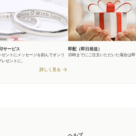
印サービス
即配（即日発送）
レゼントにメッセージを刻んでオンリ
15時までにご注文いただいた場合は
プレゼントに。
arrow_forward
詳しく見る
ヘルプ