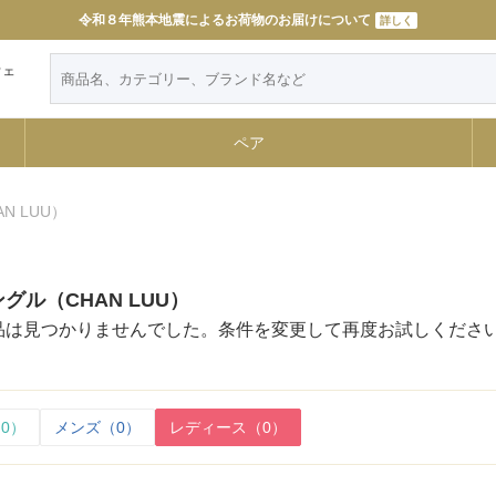
令和８年熊本地震によるお荷物のお届けについて
11000円以上で送料無料
詳しく
詳しく
ウェ
ペア
N LUU）
グル（CHAN LUU）
品は見つかりませんでした。条件を変更して再度お試しくださ
0）
メンズ（0）
レディース（0）