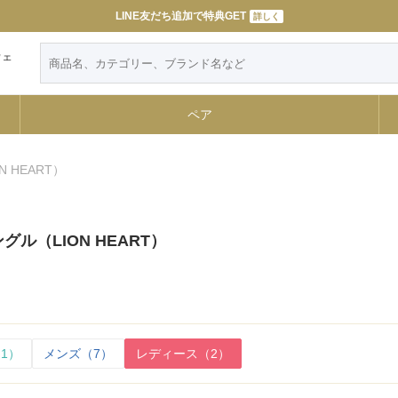
令和８年熊本地震によるお荷物のお届けについて
LINE友だち追加で特典GET
詳しく
詳しく
ウェ
ペア
 HEART）
ル（LION HEART）
1）
メンズ（7）
レディース（2）