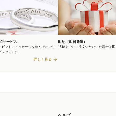
印サービス
即配（即日発送）
レゼントにメッセージを刻んでオンリ
15時までにご注文いただいた場合は
プレゼントに。
arrow_forward
詳しく見る
ヘルプ