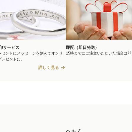
印サービス
即配（即日発送）
レゼントにメッセージを刻んでオンリ
15時までにご注文いただいた場合は
プレゼントに。
arrow_forward
詳しく見る
ヘルプ