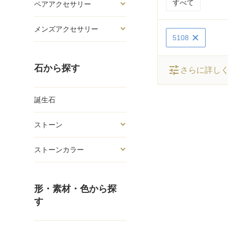
すべて
ペアアクセサリー
メンズアクセサリー
5108
石から探す
tune
さらに詳し
誕生石
ストーン
ストーンカラー
形・素材・色から探
す