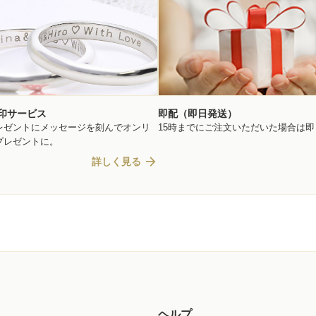
印サービス
即配（即日発送）
レゼントにメッセージを刻んでオンリ
15時までにご注文いただいた場合は
プレゼントに。
arrow_forward
詳しく見る
ヘルプ