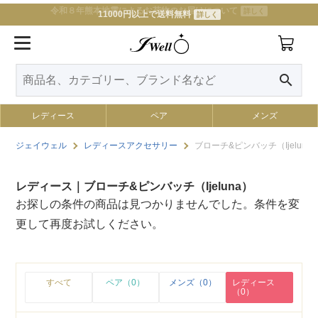
令和８年熊本地震によるお荷物のお届けについて
詳しく
11000円以上で送料無料
詳しく
search
レディース
ペア
メンズ
ジェイウェル
レディースアクセサリー
ブローチ&ピンバッチ（Ijeluna
レディース｜ブローチ&ピンバッチ（Ijeluna）
お探しの条件の商品は見つかりませんでした。条件を変
更して再度お試しください。
すべて
ペア（0）
メンズ（0）
レディース
（0）