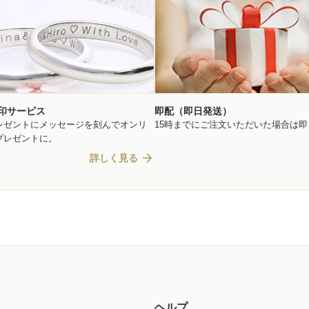
印サービス
即配（即日発送）
レゼントにメッセージを刻んでオンリ
15時までにご注文いただいた場合は
プレゼントに。
arrow_forward
詳しく見る
ヘルプ