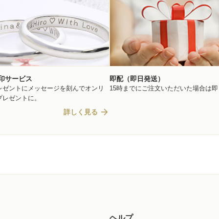
印サービス
即配（即日発送）
レゼントにメッセージを刻んでオンリ
15時までにご注文いただいた場合は
プレゼントに。
arrow_forward
詳しく見る
ヘルプ