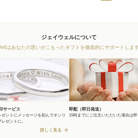
ジェイウェルについて
Wellはあなたの思いがこもったギフトを徹底的にサポートしま
印サービス
即配（即日発送）
レゼントにメッセージを刻んでオンリ
15時までにご注文いただいた場合は
プレゼントに。
arrow_forward
詳しく見る