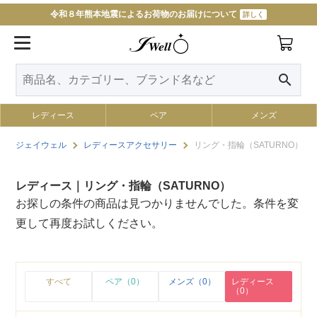
令和８年熊本地震によるお荷物のお届けについて
詳しく
search
レディース
ペア
メンズ
ジェイウェル
レディースアクセサリー
リング・指輪（SATURNO）
レディース｜リング・指輪（SATURNO）
お探しの条件の商品は見つかりませんでした。条件を変
更して再度お試しください。
すべて
ペア（0）
メンズ（0）
レディース
（0）