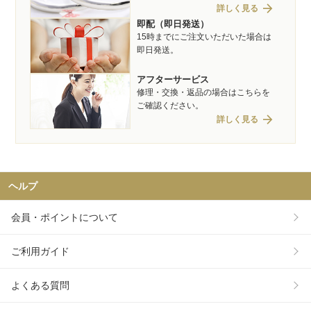
arrow_forward
詳しく見る
即配（即日発送）
15時までにご注文いただいた場合は
即日発送。
アフターサービス
修理・交換・返品の場合はこちらを
ご確認ください。
arrow_forward
詳しく見る
ヘルプ
会員・ポイントについて
ご利用ガイド
よくある質問