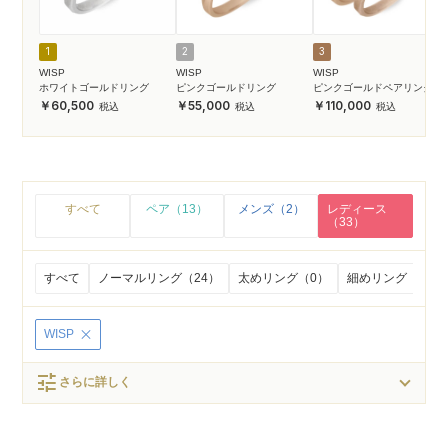
1
2
3
WISP
WISP
WISP
ホワイトゴールドリング
ピンクゴールドリング
ピンクゴールドペアリング
60,500
55,000
110,000
すべて
ペア（13）
メンズ（2）
レディース
（33）
すべて
ノーマルリング（24）
太めリング（0）
細めリング（5）
WISP
tune
さらに詳しく