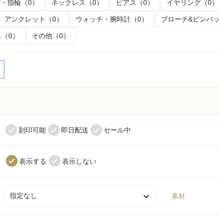
・指輪（0）
ネックレス（0）
ピアス（0）
イヤリング（0）
アンクレット（0）
ウォッチ・腕時計（0）
ブローチ&ピンバッ
（0）
その他（0）
く
刻印可能
即日配送
セール中
表示する
表示しない
素材