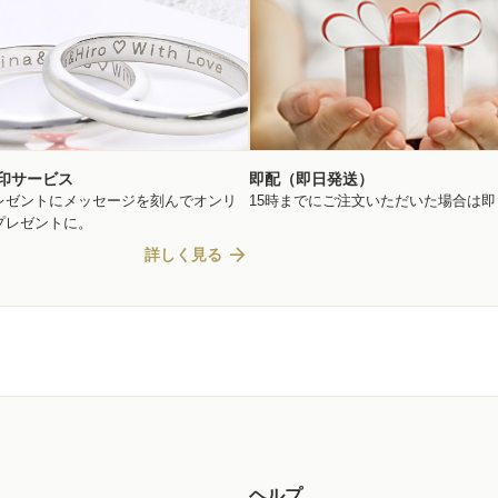
印サービス
即配（即日発送）
レゼントにメッセージを刻んでオンリ
15時までにご注文いただいた場合は
プレゼントに。
arrow_forward
詳しく見る
ヘルプ