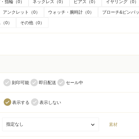
・指輪（0）
ネックレス（0）
ピアス（0）
イヤリング（0）
アンクレット（0）
ウォッチ・腕時計（0）
ブローチ&ピンバッ
（0）
その他（0）
く
刻印可能
即日配送
セール中
表示する
表示しない
素材