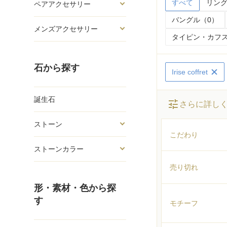
すべて
リング
ペアアクセサリー
バングル（0）
メンズアクセサリー
タイピン・カフス
石から探す
Irise coffret
誕生石
tune
さらに詳し
ストーン
こだわり
ストーンカラー
売り切れ
形・素材・色から探
す
モチーフ