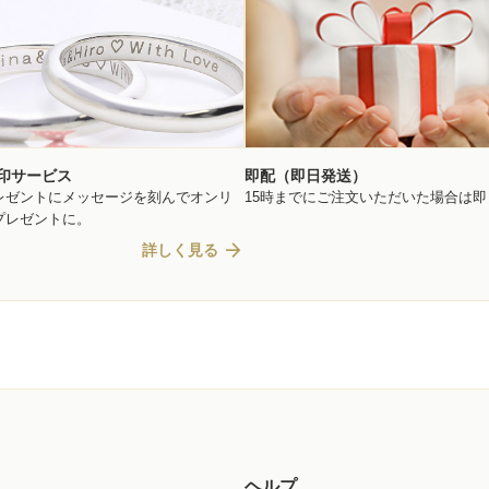
印サービス
即配（即日発送）
レゼントにメッセージを刻んでオンリ
15時までにご注文いただいた場合は
プレゼントに。
arrow_forward
詳しく見る
ヘルプ