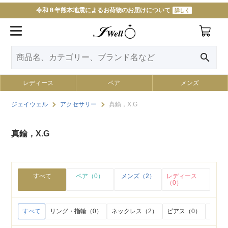
令和８年熊本地震によるお荷物のお届けについて
詳しく
search
レディース
ペア
メンズ
ジェイウェル
アクセサリー
真鍮，X.G
真鍮，X.G
すべて
ペア（0）
メンズ（2）
レディース
（0）
すべて
リング・指輪（0）
ネックレス（2）
ピアス（0）
イヤリ