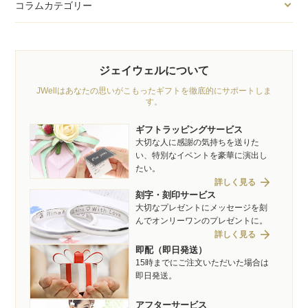
コラムカテゴリー
ジェイウェルについて
JWellはあなたの思いがこもったギフトを徹底的にサポートしま
す。
ギフトラッピングサービス
大切な人に感謝の気持ちを送りた
い、特別なイベントを豪華に演出し
たい。
arrow_forward
詳しく見る
刻字・刻印サービス
大切なプレゼントにメッセージを刻
んでオンリーワンのプレゼントに。
arrow_forward
詳しく見る
即配（即日発送）
15時までにご注文いただいた場合は
即日発送。
アフターサービス