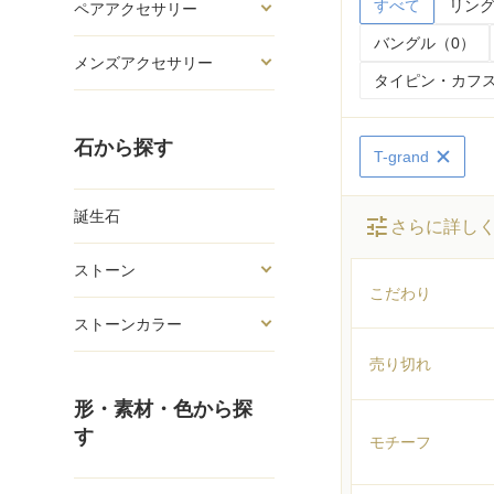
すべて
リング
ペアアクセサリー
バングル（0）
メンズアクセサリー
タイピン・カフス
石から探す
T-grand
誕生石
tune
さらに詳し
ストーン
こだわり
ストーンカラー
売り切れ
形・素材・色から探
す
モチーフ