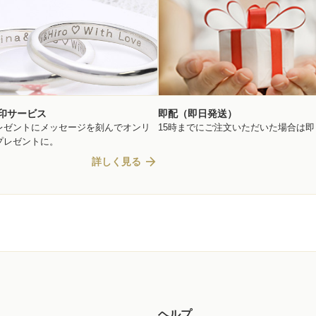
印サービス
即配（即日発送）
レゼントにメッセージを刻んでオンリ
15時までにご注文いただいた場合は
プレゼントに。
arrow_forward
詳しく見る
ヘルプ