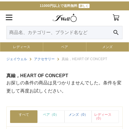
11000円以上で送料無料
詳しく
search
レディース
ペア
メンズ
ジェイウェル
アクセサリー
真鍮，HEART OF CONCEPT
真鍮，HEART OF CONCEPT
お探しの条件の商品は見つかりませんでした。条件を変
更して再度お試しください。
すべて
ペア（0）
メンズ（0）
レディース
（0）