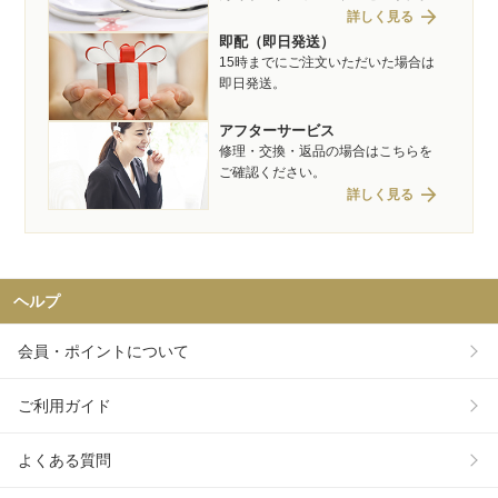
arrow_forward
詳しく見る
即配（即日発送）
15時までにご注文いただいた場合は
即日発送。
アフターサービス
修理・交換・返品の場合はこちらを
ご確認ください。
arrow_forward
詳しく見る
ヘルプ
会員・ポイントについて
ご利用ガイド
よくある質問