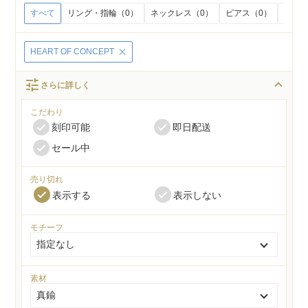
すべて
リング・指輪（0）
ネックレス（0）
ピアス（0）
イヤリ
HEART OF CONCEPT
tune
さらに詳しく
こだわり
刻印可能
即日配送
セール中
売り切れ
表示する
表示しない
モチーフ
素材