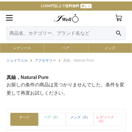
11000円以上で送料無料
詳しく
search
レディース
ペア
メンズ
ジェイウェル
アクセサリー
真鍮，Natural Pure
真鍮，Natural Pure
お探しの条件の商品は見つかりませんでした。条件を変
更して再度お試しください。
すべて
ペア（0）
メンズ（0）
レディース
（0）