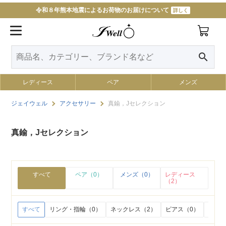
令和８年熊本地震によるお荷物のお届けについて
詳しく
search
レディース
ペア
メンズ
ジェイウェル
アクセサリー
真鍮，Jセレクション
真鍮，Jセレクション
すべて
ペア（0）
メンズ（0）
レディース
（2）
すべて
リング・指輪（0）
ネックレス（2）
ピアス（0）
イヤリ