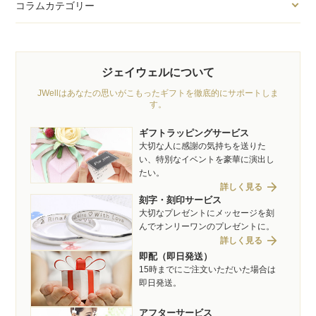
コラムカテゴリー
ジェイウェルについて
JWellはあなたの思いがこもったギフトを徹底的にサポートしま
す。
ギフトラッピングサービス
大切な人に感謝の気持ちを送りた
い、特別なイベントを豪華に演出し
たい。
arrow_forward
詳しく見る
刻字・刻印サービス
大切なプレゼントにメッセージを刻
んでオンリーワンのプレゼントに。
arrow_forward
詳しく見る
即配（即日発送）
15時までにご注文いただいた場合は
即日発送。
アフターサービス