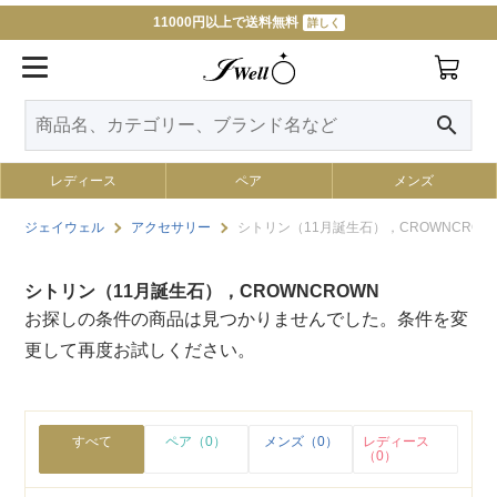
11000円以上で送料無料
詳しく
search
レディース
ペア
メンズ
ジェイウェル
アクセサリー
シトリン（11月誕生石），CROWNCROW
シトリン（11月誕生石），CROWNCROWN
お探しの条件の商品は見つかりませんでした。条件を変
更して再度お試しください。
すべて
ペア（0）
メンズ（0）
レディース
（0）