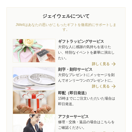
ジェイウェルについて
JWellはあなたの思いがこもったギフトを徹底的にサポートしま
す。
ギフトラッピングサービス
大切な人に感謝の気持ちを送りた
い、特別なイベントを豪華に演出し
たい。
arrow_forward
詳しく見る
刻字・刻印サービス
大切なプレゼントにメッセージを刻
んでオンリーワンのプレゼントに。
arrow_forward
詳しく見る
即配（即日発送）
15時までにご注文いただいた場合は
即日発送。
アフターサービス
修理・交換・返品の場合はこちらを
ご確認ください。