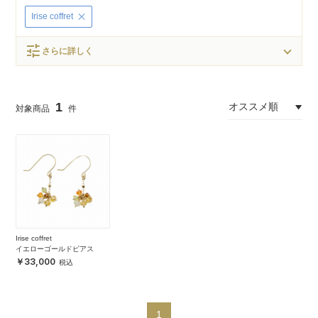
Irise coffret
tune
さらに詳しく
1
Irise coffret
イエローゴールドピアス
33,000
1