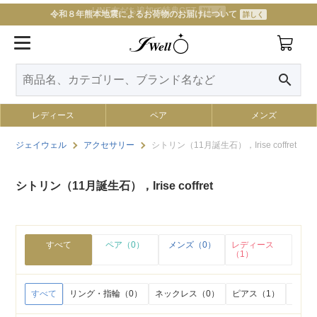
LINE友だち追加で特典GET
詳しく
令和８年熊本地震によるお荷物のお届けについて
詳しく
search
レディース
ペア
メンズ
ジェイウェル
アクセサリー
シトリン（11月誕生石），Irise coffret
シトリン（11月誕生石），Irise coffret
すべて
ペア（0）
メンズ（0）
レディース
（1）
すべて
リング・指輪（0）
ネックレス（0）
ピアス（1）
イヤリ