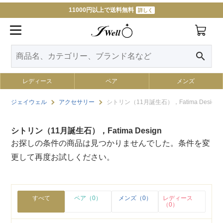
11000円以上で送料無料
詳しく
search
レディース
ペア
メンズ
ジェイウェル
アクセサリー
シトリン（11月誕生石），Fatima Design
シトリン（11月誕生石），Fatima Design
お探しの条件の商品は見つかりませんでした。条件を変
更して再度お試しください。
すべて
ペア（0）
メンズ（0）
レディース
（0）