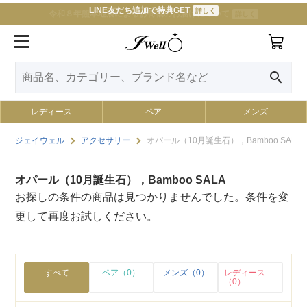
LINE友だち追加で特典GET
詳しく
令和８年熊本地震によるお荷物のお届けについて
詳しく
search
レディース
ペア
メンズ
ジェイウェル
アクセサリー
オパール（10月誕生石），Bamboo SALA
オパール（10月誕生石），Bamboo SALA
お探しの条件の商品は見つかりませんでした。条件を変
更して再度お試しください。
すべて
ペア（0）
メンズ（0）
レディース
（0）