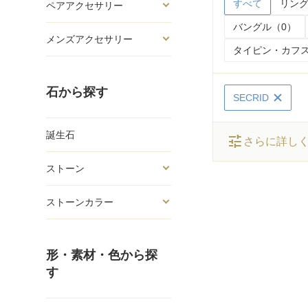
すべて
リング
ペアアクセサリー
バングル（0）
メンズアクセサリー
タイピン・カフス
石から探す
SECRID
誕生石
tune
さらに詳し
ストーン
ストーンカラー
形・素材・色から探
す