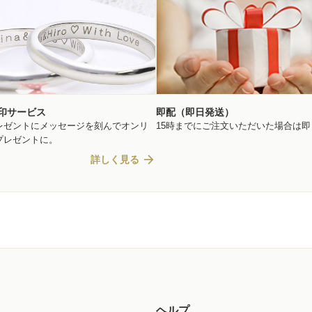
印サービス
即配（即日発送）
レゼントにメッセージを刻んでオンリ
15時までにご注文いただいた場合は
プレゼントに。
arrow_forward
詳しく見る
ヘルプ