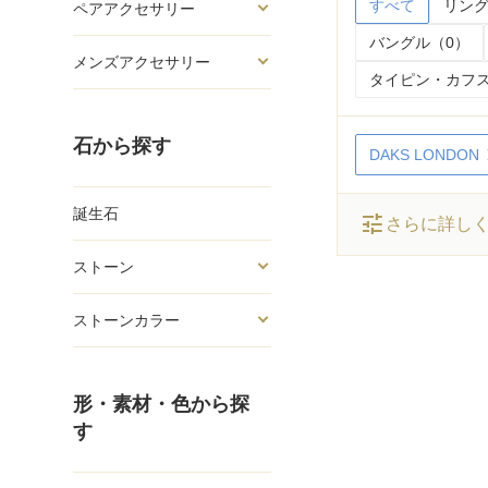
すべて
リング
ペアアクセサリー
バングル（0）
メンズアクセサリー
タイピン・カフス
石から探す
DAKS LONDON
誕生石
tune
さらに詳し
ストーン
ストーンカラー
形・素材・色から探
す