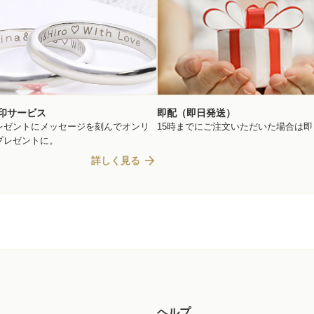
印サービス
即配（即日発送）
レゼントにメッセージを刻んでオンリ
15時までにご注文いただいた場合は
プレゼントに。
arrow_forward
詳しく見る
ヘルプ