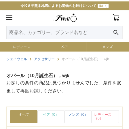
令和８年熊本地震によるお荷物のお届けについて
詳しく
search
レディース
ペア
メンズ
ジェイウェル
アクセサリー
オパール（10月誕生石），wjk
オパール（10月誕生石），wjk
お探しの条件の商品は見つかりませんでした。条件を変
更して再度お試しください。
すべて
ペア（0）
メンズ（0）
レディース
（0）