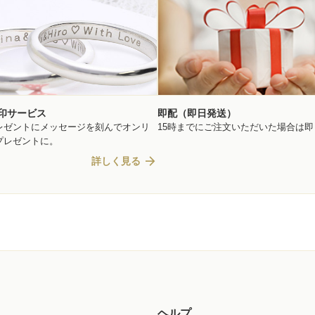
印サービス
即配（即日発送）
レゼントにメッセージを刻んでオンリ
15時までにご注文いただいた場合は
プレゼントに。
arrow_forward
詳しく見る
ヘルプ