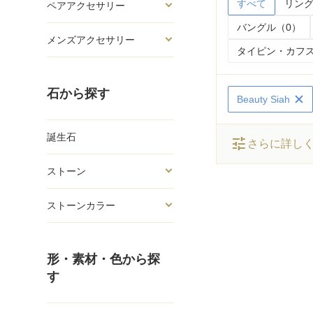
すべて
リング
ペアアクセサリー
バングル（0）
メンズアクセサリー
タイピン・カフス
石から探す
Beauty Siah
誕生石
tune
さらに詳し
ストーン
ストーンカラー
形・素材・色から探
す