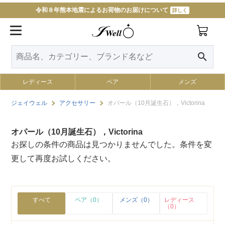
令和８年熊本地震によるお荷物のお届けについて
詳しく
search
レディース
ペア
メンズ
ジェイウェル
アクセサリー
オパール（10月誕生石），Victorina
オパール（10月誕生石），Victorina
お探しの条件の商品は見つかりませんでした。条件を変
更して再度お試しください。
すべて
ペア（0）
メンズ（0）
レディース
（0）