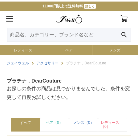
11000円以上で送料無料
詳しく
search
レディース
ペア
メンズ
ジェイウェル
アクセサリー
プラチナ，DearCouture
プラチナ，DearCouture
お探しの条件の商品は見つかりませんでした。条件を変
更して再度お試しください。
すべて
ペア（0）
メンズ（0）
レディース
（0）