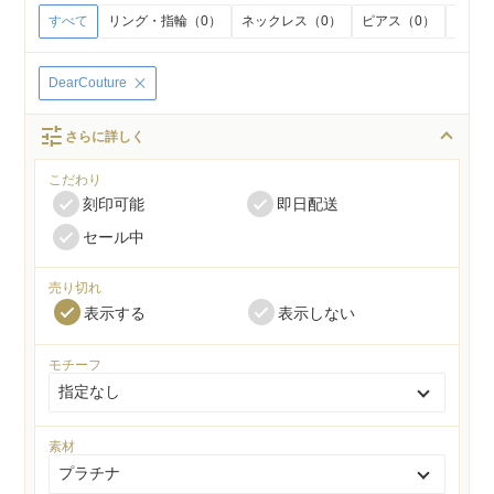
すべて
リング・指輪（0）
ネックレス（0）
ピアス（0）
イヤリ
DearCouture
tune
さらに詳しく
こだわり
刻印可能
即日配送
セール中
売り切れ
表示する
表示しない
モチーフ
素材