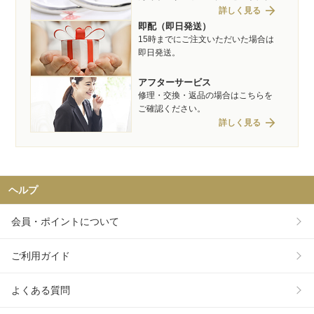
arrow_forward
詳しく見る
即配（即日発送）
15時までにご注文いただいた場合は
即日発送。
アフターサービス
修理・交換・返品の場合はこちらを
ご確認ください。
arrow_forward
詳しく見る
ヘルプ
会員・ポイントについて
ご利用ガイド
よくある質問