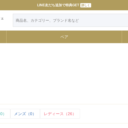
令和８年熊本地震によるお荷物のお届けについて
LINE友だち追加で特典GET
詳しく
詳しく
ウェ
ペア
0）
メンズ（0）
レディース（26）