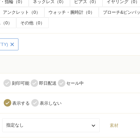
・指輪（0）
ネックレス（0）
ピアス（0）
イヤリング（0）
アンクレット（0）
ウォッチ・腕時計（0）
ブローチ&ピンバッ
（0）
その他（0）
TTY)
く
刻印可能
即日配送
セール中
表示する
表示しない
素材