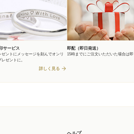
印サービス
即配（即日発送）
レゼントにメッセージを刻んでオンリ
15時までにご注文いただいた場合は
プレゼントに。
arrow_forward
詳しく見る
ヘルプ