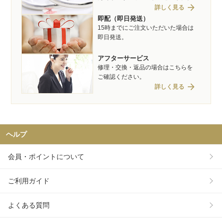
arrow_forward
詳しく見る
即配（即日発送）
15時までにご注文いただいた場合は
即日発送。
アフターサービス
修理・交換・返品の場合はこちらを
ご確認ください。
arrow_forward
詳しく見る
ヘルプ
会員・ポイントについて
ご利用ガイド
よくある質問