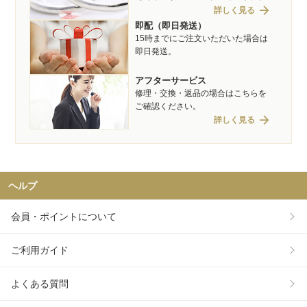
arrow_forward
詳しく見る
即配（即日発送）
15時までにご注文いただいた場合は
即日発送。
アフターサービス
修理・交換・返品の場合はこちらを
ご確認ください。
arrow_forward
詳しく見る
ヘルプ
会員・ポイントについて
ご利用ガイド
よくある質問