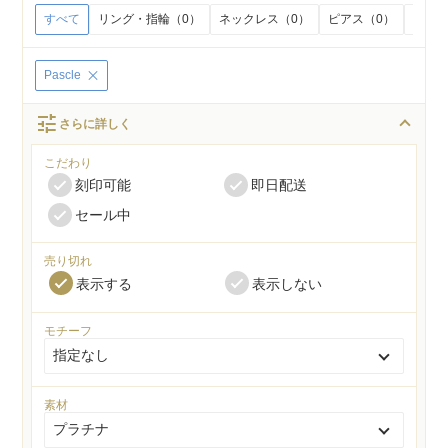
すべて
リング・指輪（0）
ネックレス（0）
ピアス（0）
イヤリ
Pascle
tune
さらに詳しく
こだわり
刻印可能
即日配送
セール中
売り切れ
表示する
表示しない
モチーフ
素材