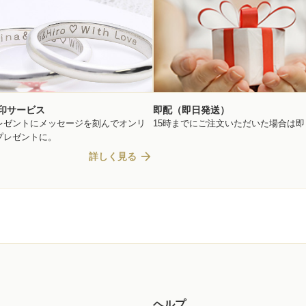
印サービス
即配（即日発送）
レゼントにメッセージを刻んでオンリ
15時までにご注文いただいた場合は
プレゼントに。
arrow_forward
詳しく見る
ヘルプ