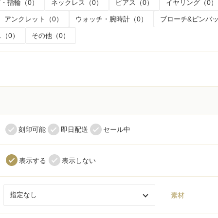
・指輪（0）
ネックレス（0）
ピアス（0）
イヤリング（0）
アンクレット（0）
ウォッチ・腕時計（0）
ブローチ&ピンバッ
（0）
その他（0）
く
刻印可能
即日配送
セール中
表示する
表示しない
素材