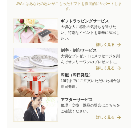
JWellはあなたの思いがこもったギフトを徹底的にサポートしま
す。
ギフトラッピングサービス
大切な人に感謝の気持ちを送りた
い、特別なイベントを豪華に演出し
たい。
arrow_forward
詳しく見る
刻字・刻印サービス
大切なプレゼントにメッセージを刻
んでオンリーワンのプレゼントに。
arrow_forward
詳しく見る
即配（即日発送）
15時までにご注文いただいた場合は
即日発送。
アフターサービス
修理・交換・返品の場合はこちらを
ご確認ください。
arrow_forward
詳しく見る