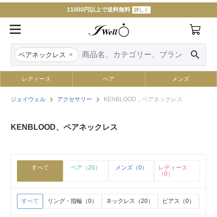
11000円以上で送料無料
詳しく
search
×
ペアネックレス
レディース
ペア
メンズ
ジェイウェル
アクセサリー
KENBLOOD，ペアネックレス
KENBLOOD、ペアネックレス
すべて
ペア（20）
メンズ（0）
レディース
（0）
すべて
リング・指輪（0）
ネックレス（20）
ピアス（0）
イヤ