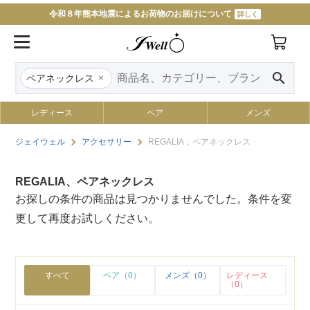
令和８年熊本地震によるお荷物のお届けについて
詳しく
search
×
ペアネックレス
レディース
ペア
メンズ
ジェイウェル
アクセサリー
REGALIA，ペアネックレス
REGALIA、ペアネックレス
お探しの条件の商品は見つかりませんでした。条件を変
更して再度お試しください。
すべて
ペア（0）
メンズ（0）
レディース
（0）