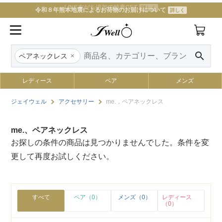
LINE友だち追加で特典GET
詳しく
令和８年熊本地震によるお荷物のお届けについて
詳しく
search
×
ペアネックレス
レディース
ペア
メンズ
ジェイウェル
アクセサリー
me.，ペアネックレス
me.、ペアネックレス
お探しの条件の商品は見つかりませんでした。条件を変
更して再度お試しください。
すべて
ペア（0）
メンズ（0）
レディース
（0）